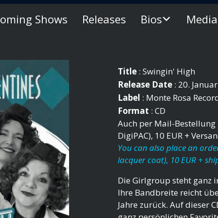
oming Shows
Releases
Bios
Media
Title
: Swingin' High
Release Date
: 20. Janua
Label
:
Monte Rosa Recor
Format
: CD
Auch per Mail-Bestellung h
DigiPAC), 10 EUR + Versa
You can also place an order
lacquer coat), 10 EUR + shi
Die Girlgroup steht ganz 
Ihre Bandbreite reicht üb
Jahre zurück. Auf dieser 
ganz persönlichen Favorit