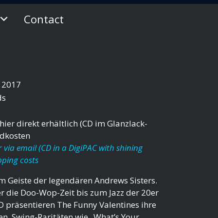
Contact
r 2017
ds
ier direkt erhältlich (CD im Glanzlack-
ndkosten
 via email (CD in a DigiPAC with shining
pping costs
im Geiste der legendären Andrews Sisters.
er die Doo-Wop-Zeit bis zum Jazz der 20er
CD präsentieren The Funny Valentines ihre
en. Swing-Raritäten wie „What’s Your