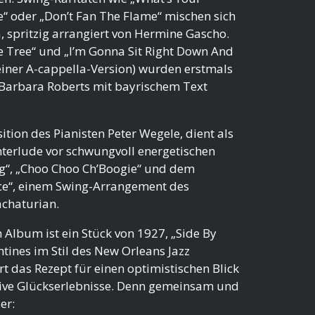
“ oder „Don’t Fan The Flame“ mischen sich
a, spritzig arrangiert von Hermine Gascho.
e Tree“ und „I’m Gonna Sit Right Down And
 einer A-cappella-Version) wurden erstmals
Barbara Roberts mit bayrischem Text
ition des Pianisten Peter Wegele, dient als
terlude vor schwungvoll energetischen
ng“, „Choo Choo Ch’Boogie“ und dem
ce“, einem Swing-Arrangement des
chaturian.
m Album ist ein Stück von 1927, „Side By
ntines im Stil des New Orleans Jazz
ert das Rezept für einen optimistischen Blick
ktive Glückserlebnisse. Denn gemeinsam und
er: