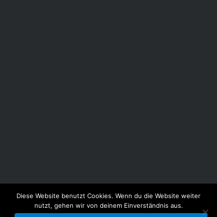
https://www.alte-utting.de/
Eintritt frei!
Sitzplatzgarantie nur bei vorheriger
Reservierung unter
reservierung@alte-utting.de
oder telefonisch unter 089 707 770!
Eure Gesundheit und die unserer Crew sind uns
sehr wichtig, daher möchten wir darauf
hinweisen, dass auf dem gesamten Gelände
außer an eurem Tisch die Maskenpflicht gilt.
Bitte haltet zu jeder Zeit den gebotenen
Abstand ein.
Diese Website benutzt Cookies. Wenn du die Website weiter
ABOUT
UPCOMING SHOWS
RELEASES
BIOS
MEDIA
CONTACT
nutzt, gehen wir von deinem Einverständnis aus.
IMPRESSUM
DATENSCHUTZERKLÄRUNG