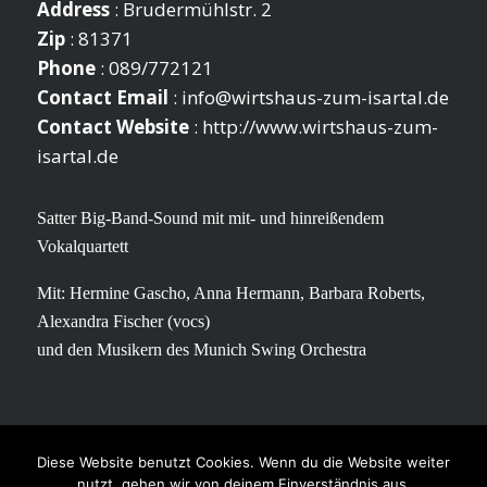
Address
: Brudermühlstr. 2
Zip
: 81371
Phone
: 089/772121
Contact Email
:
info@wirtshaus-zum-isartal.de
Contact Website
:
http://www.wirtshaus-zum-
isartal.de
Satter Big-Band-Sound mit mit- und hinreißendem
Vokalquartett
Mit: Hermine Gascho, Anna Hermann, Barbara Roberts,
Alexandra Fischer (vocs)
und den Musikern des Munich Swing Orchestra
Diese Website benutzt Cookies. Wenn du die Website weiter
ABOUT
UPCOMING SHOWS
RELEASES
BIOS
MEDIA
CONTACT
nutzt, gehen wir von deinem Einverständnis aus.