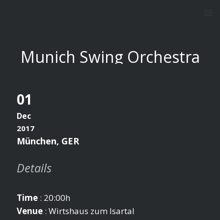
Munich Swing Orchestra
featuring The Funny Valentines in München
01
Dec
2017
München, GER
Details
Time
: 20:00h
Venue
: Wirtshaus zum Isartal